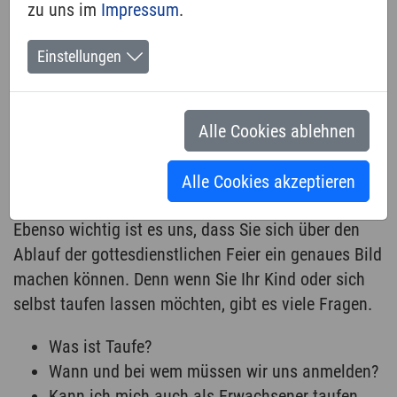
Eltern, liebe
zu uns im
Impressum
.
Einstellungen
Alle Cookies ablehnen
Taufkandidatin, lieber Taufkandidat, helfen, den
Alle Cookies akzeptieren
Sinn und die Bedeutung der Taufe zu verstehen.
Ebenso wichtig ist es uns, dass Sie sich über den
Ablauf der gottesdienstlichen Feier ein genaues Bild
machen können. Denn wenn Sie Ihr Kind oder sich
selbst taufen lassen möchten, gibt es viele Fragen.
Was ist Taufe?
Wann und bei wem müssen wir uns anmelden?
Kann ich mich auch als Erwachsener taufen